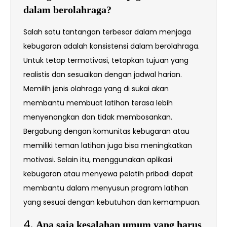
dalam berolahraga?
Salah satu tantangan terbesar dalam menjaga
kebugaran adalah konsistensi dalam berolahraga.
Untuk tetap termotivasi, tetapkan tujuan yang
realistis dan sesuaikan dengan jadwal harian.
Memilih jenis olahraga yang di sukai akan
membantu membuat latihan terasa lebih
menyenangkan dan tidak membosankan.
Bergabung dengan komunitas kebugaran atau
memiliki teman latihan juga bisa meningkatkan
motivasi. Selain itu, menggunakan aplikasi
kebugaran atau menyewa pelatih pribadi dapat
membantu dalam menyusun program latihan
yang sesuai dengan kebutuhan dan kemampuan.
4.
Apa saja kesalahan umum yang harus