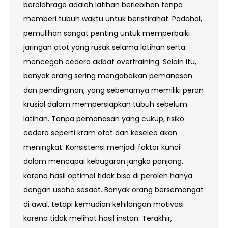
berolahraga adalah latihan berlebihan tanpa
memberi tubuh waktu untuk beristirahat. Padahal,
pemulihan sangat penting untuk memperbaiki
jaringan otot yang rusak selama latihan serta
mencegah cedera akibat overtraining. Selain itu,
banyak orang sering mengabaikan pemanasan
dan pendinginan, yang sebenarnya memiliki peran
krusial dalam mempersiapkan tubuh sebelum
latihan. Tanpa pemanasan yang cukup, risiko
cedera seperti kram otot dan keseleo akan
meningkat. Konsistensi menjadi faktor kunci
dalam mencapai kebugaran jangka panjang,
karena hasil optimal tidak bisa di peroleh hanya
dengan usaha sesaat. Banyak orang bersemangat
di awal, tetapi kemudian kehilangan motivasi
karena tidak melihat hasil instan. Terakhir,