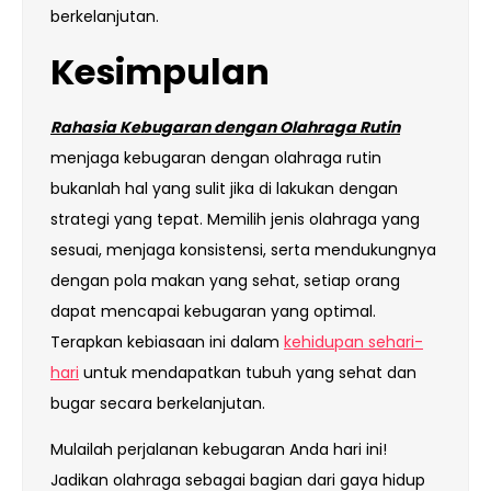
berkelanjutan.
Kesimpulan
Rahasia Kebugaran dengan Olahraga Rutin
menjaga kebugaran dengan olahraga rutin
bukanlah hal yang sulit jika di lakukan dengan
strategi yang tepat. Memilih jenis olahraga yang
sesuai, menjaga konsistensi, serta mendukungnya
dengan pola makan yang sehat, setiap orang
dapat mencapai kebugaran yang optimal.
Terapkan kebiasaan ini dalam
kehidupan sehari-
hari
untuk mendapatkan tubuh yang sehat dan
bugar secara berkelanjutan.
Mulailah perjalanan kebugaran Anda hari ini!
Jadikan olahraga sebagai bagian dari gaya hidup