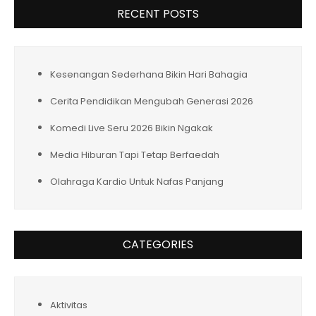
RECENT POSTS
Kesenangan Sederhana Bikin Hari Bahagia
Cerita Pendidikan Mengubah Generasi 2026
Komedi Live Seru 2026 Bikin Ngakak
Media Hiburan Tapi Tetap Berfaedah
Olahraga Kardio Untuk Nafas Panjang
CATEGORIES
Aktivitas