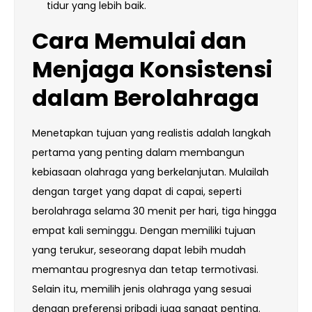
tidur yang lebih baik.
Cara Memulai dan
Menjaga Konsistensi
dalam Berolahraga
Menetapkan tujuan yang realistis adalah langkah
pertama yang penting dalam membangun
kebiasaan olahraga yang berkelanjutan. Mulailah
dengan target yang dapat di capai, seperti
berolahraga selama 30 menit per hari, tiga hingga
empat kali seminggu. Dengan memiliki tujuan
yang terukur, seseorang dapat lebih mudah
memantau progresnya dan tetap termotivasi.
Selain itu, memilih jenis olahraga yang sesuai
dengan preferensi pribadi juga sangat penting.