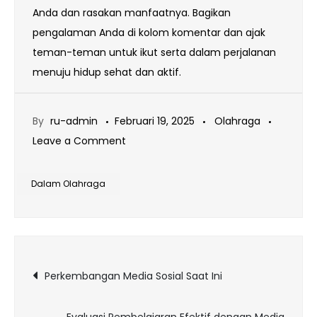
Anda dan rasakan manfaatnya. Bagikan
pengalaman Anda di kolom komentar dan ajak
teman-teman untuk ikut serta dalam perjalanan
menuju hidup sehat dan aktif.
By
ru-admin
Februari 19, 2025
Olahraga
on
Leave a Comment
Rahasia
Kebugaran
Dalam Olahraga
dengan
Olahraga
Rutin
Navigasi
Perkembangan Media Sosial Saat Ini
pos
Evaluasi Pembelajaran Efektif dengan Media