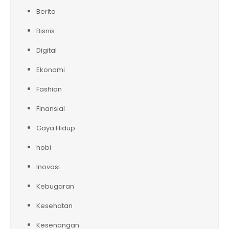
Berita
Bisnis
Digital
Ekonomi
Fashion
Finansial
Gaya Hidup
hobi
Inovasi
Kebugaran
Kesehatan
Kesenangan