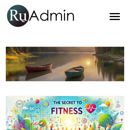
Skip
to
Ru-admin
Sistem Admin yang Cerdas
content
dan Praktis