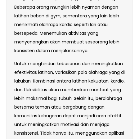
Beberapa orang mungkin lebih nyaman dengan
latihan beban di gym, sementara yang lain lebih
menikmati olahraga kardio seperti lari atau
bersepeda. Menemukan aktivitas yang
menyenangkan akan membuat seseorang lebih
konsisten dalam menjalankannya.
Untuk menghindari kebosanan dan meningkatkan
efektivitas latihan, variasikan pola olahraga yang di
lakukan. Kombinasi antara latihan kekuatan, kardio,
dan fleksibilitas akan memberikan manfaat yang
lebih maksimal bagi tubuh. Selain itu, berolahraga
bersama teman atau bergabung dengan
komunitas kebugaran dapat menjadi cara efektif
untuk meningkatkan motivasi dan menjaga
konsistensi. Tidak hanya itu, menggunakan aplikasi