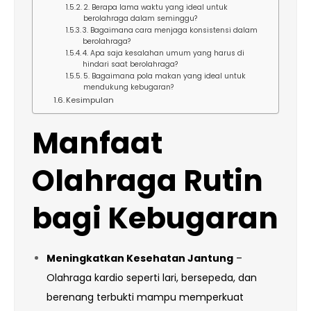
2. Berapa lama waktu yang ideal untuk
berolahraga dalam seminggu?
3. Bagaimana cara menjaga konsistensi dalam
berolahraga?
4. Apa saja kesalahan umum yang harus di
hindari saat berolahraga?
5. Bagaimana pola makan yang ideal untuk
mendukung kebugaran?
Kesimpulan
Manfaat
Olahraga Rutin
bagi Kebugaran
Meningkatkan Kesehatan Jantung
–
Olahraga kardio seperti lari, bersepeda, dan
berenang terbukti mampu memperkuat