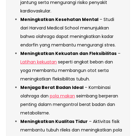
jantung serta mengurangi risiko
penyakit
kardiovaskular
.
Meningkatkan Kesehatan Mental
– Studi
dari Harvard Medical School menunjukkan
bahwa olahraga dapat meningkatkan kadar
endorfin yang membantu mengurangi stres.
Meningkatkan Kekuatan dan Fleksibilitas
–
Latihan kekuatan
seperti angkat beban dan
yoga membantu membangun otot serta
meningkatkan fleksibilitas tubuh.
Menjaga Berat Badan Ideal
– Kombinasi
olahraga dan
pola makan
seimbang berperan
penting dalam mengontrol berat badan dan
metabolisme.
Meningkatkan Kualitas Tidur
– Aktivitas fisik
membantu tubuh rileks dan meningkatkan pola