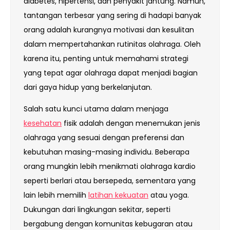
diabetes, hipertensi, dan penyakit jantung. Namun,
tantangan terbesar yang sering di hadapi banyak
orang adalah kurangnya motivasi dan kesulitan
dalam mempertahankan rutinitas olahraga. Oleh
karena itu, penting untuk memahami strategi
yang tepat agar olahraga dapat menjadi bagian
dari gaya hidup yang berkelanjutan.
Salah satu kunci utama dalam menjaga
kesehatan
fisik adalah dengan menemukan jenis
olahraga yang sesuai dengan preferensi dan
kebutuhan masing-masing individu. Beberapa
orang mungkin lebih menikmati olahraga kardio
seperti berlari atau bersepeda, sementara yang
lain lebih memilih
latihan kekuatan
atau yoga.
Dukungan dari lingkungan sekitar, seperti
bergabung dengan komunitas kebugaran atau