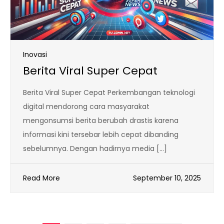
Inovasi
Berita Viral Super Cepat
Berita Viral Super Cepat Perkembangan teknologi
digital mendorong cara masyarakat
mengonsumsi berita berubah drastis karena
informasi kini tersebar lebih cepat dibanding
sebelumnya. Dengan hadirnya media […]
Read More
September 10, 2025