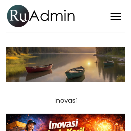
Skip
to
Ru-admin
Sistem Admin yang Cerdas
content
dan Praktis
Inovasi