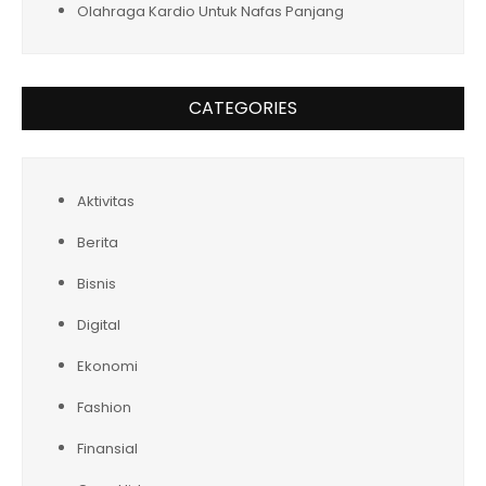
Olahraga Kardio Untuk Nafas Panjang
CATEGORIES
Aktivitas
Berita
Bisnis
Digital
Ekonomi
Fashion
Finansial