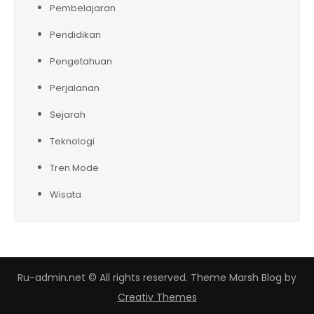
Pembelajaran
Pendidikan
Pengetahuan
Perjalanan
Sejarah
Teknologi
Tren Mode
Wisata
Ru-admin.net © All rights reserved. Theme Marsh Blog by
Creativ Themes