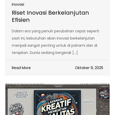
Inovasi
Riset Inovasi Berkelanjutan
Efisien
Dalam era yang penuh perubahan cepat seperti
saat ini, kebutuhan akan inovasi berkelanjutan
menjadi sangat penting untuk di pahami dan di
terapkan. Dunia sedang bergerak […]
Read More
Oktober 9, 2025