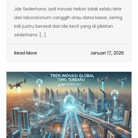
,Ide Sederhana Jadi Inovasi Hebat tidak selalu lahir
dari laboratorium canggih atau dana besar, sering
kali justru berasal dari ide kecil yang di pikirkan
sederhana. […]
Read More
Januari 17, 2026