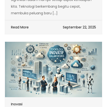
kita. Teknologi berkembang begitu cepat,
membuka peluang baru […]
Read More
September 22, 2025
Inovasi