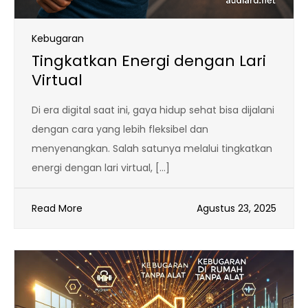
Kebugaran
Tingkatkan Energi dengan Lari
Virtual
Di era digital saat ini, gaya hidup sehat bisa dijalani
dengan cara yang lebih fleksibel dan
menyenangkan. Salah satunya melalui tingkatkan
energi dengan lari virtual, […]
Read More
Agustus 23, 2025