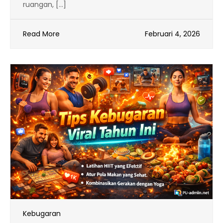
ruangan, […]
Read More
Februari 4, 2026
Kebugaran