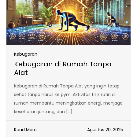
Kebugaran
Kebugaran di Rumah Tanpa
Alat
Kebugaran di Rumah Tanpa Alat yang ingin tetap
sehat tanpa harus ke gym. Aktivitas fisik rutin di
rumah membantu meningkatkan energi, menjaga
kesehatan jantung, dan […]
Read More
Agustus 20, 2025