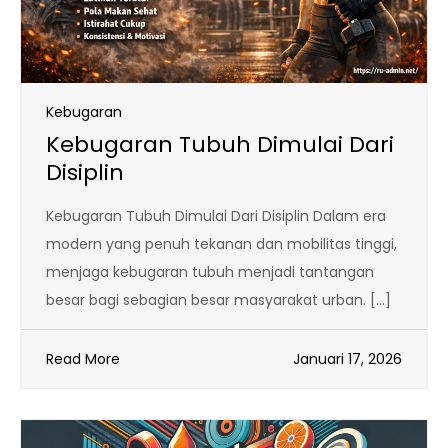
Kebugaran
Kebugaran Tubuh Dimulai Dari
Disiplin
Kebugaran Tubuh Dimulai Dari Disiplin Dalam era
modern yang penuh tekanan dan mobilitas tinggi,
menjaga kebugaran tubuh menjadi tantangan
besar bagi sebagian besar masyarakat urban. […]
Read More
Januari 17, 2026