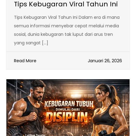
Tips Kebugaran Viral Tahun Ini
Tips Kebugaran Viral Tahun Ini Dalam era di mana
semua informasi menyebar cepat melalui media
sosial, dunia kebugaran tak luput dari arus tren
yang sangat […]
Read More
Januari 26, 2026