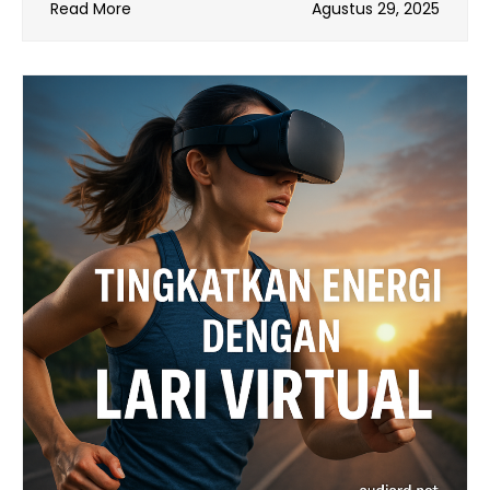
Read More
Agustus 29, 2025