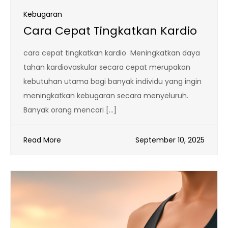
Kebugaran
Cara Cepat Tingkatkan Kardio
cara cepat tingkatkan kardio Meningkatkan daya
tahan kardiovaskular secara cepat merupakan
kebutuhan utama bagi banyak individu yang ingin
meningkatkan kebugaran secara menyeluruh.
Banyak orang mencari […]
Read More
September 10, 2025