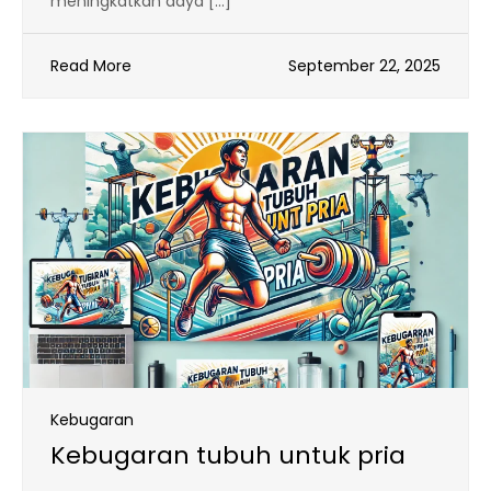
meningkatkan daya […]
Read More
September 22, 2025
Kebugaran
Kebugaran tubuh untuk pria