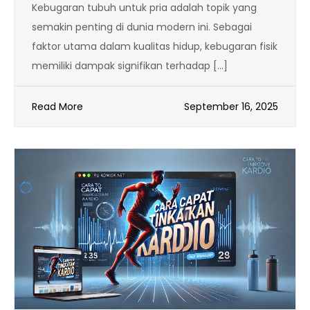
Kebugaran tubuh untuk pria adalah topik yang
semakin penting di dunia modern ini. Sebagai
faktor utama dalam kualitas hidup, kebugaran fisik
memiliki dampak signifikan terhadap […]
Read More
September 16, 2025