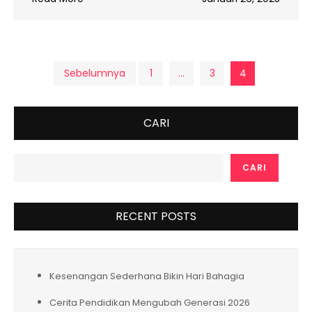
Paginasi
Sebelumnya
1
…
3
4
pos
CARI
CARI
RECENT POSTS
Kesenangan Sederhana Bikin Hari Bahagia
Cerita Pendidikan Mengubah Generasi 2026