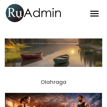
Skip
to
Ru-admin
Sistem Admin yang Cerdas
content
dan Praktis
Olahraga