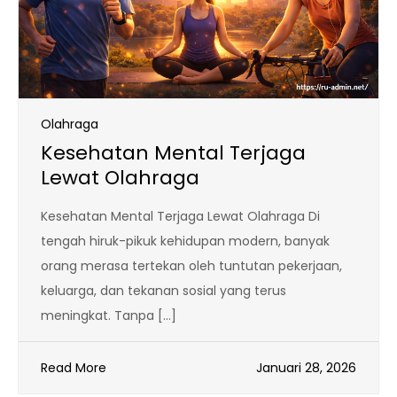
Olahraga
Kesehatan Mental Terjaga
Lewat Olahraga
Kesehatan Mental Terjaga Lewat Olahraga Di
tengah hiruk-pikuk kehidupan modern, banyak
orang merasa tertekan oleh tuntutan pekerjaan,
keluarga, dan tekanan sosial yang terus
meningkat. Tanpa […]
Read More
Januari 28, 2026