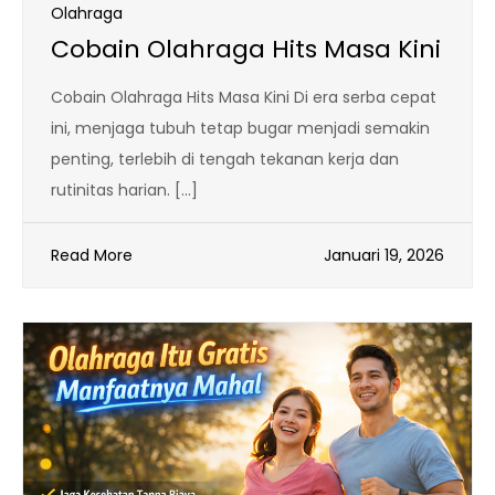
Olahraga
Cobain Olahraga Hits Masa Kini
Cobain Olahraga Hits Masa Kini Di era serba cepat
ini, menjaga tubuh tetap bugar menjadi semakin
penting, terlebih di tengah tekanan kerja dan
rutinitas harian. […]
Read More
Januari 19, 2026