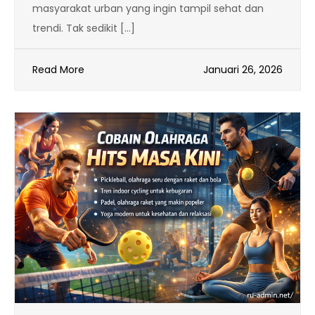
masyarakat urban yang ingin tampil sehat dan
trendi. Tak sedikit […]
Read More
Januari 26, 2026