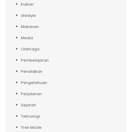
Kuliner
Lifestyle
Makanan
Media
Olahraga
Pembelajaran
Pendidikan
Pengetahuan
Perjalanan
Sejarah
Teknologi
Tren Mode