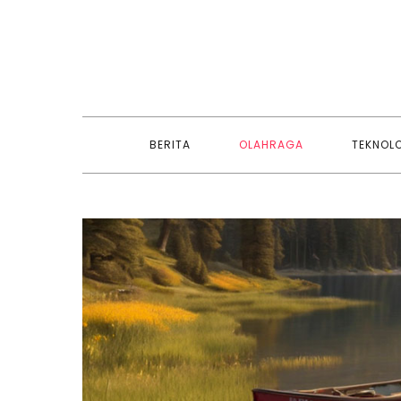
Skip
to
content
BERITA
OLAHRAGA
TEKNOL