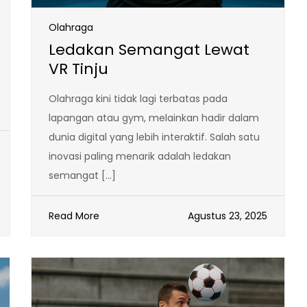
Olahraga
Ledakan Semangat Lewat
VR Tinju
Olahraga kini tidak lagi terbatas pada
lapangan atau gym, melainkan hadir dalam
dunia digital yang lebih interaktif. Salah satu
inovasi paling menarik adalah ledakan
semangat […]
Read More
Agustus 23, 2025