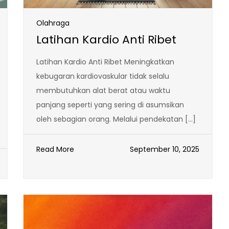
Olahraga
Latihan Kardio Anti Ribet
Latihan Kardio Anti Ribet Meningkatkan
kebugaran kardiovaskular tidak selalu
membutuhkan alat berat atau waktu
panjang seperti yang sering di asumsikan
oleh sebagian orang. Melalui pendekatan […]
Read More
September 10, 2025