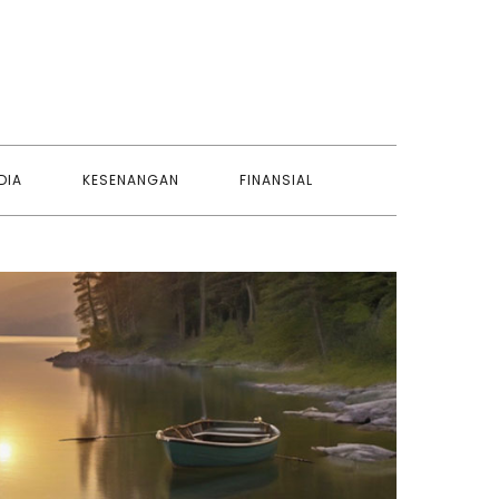
dmin
ang Cerdas dan Praktis
DIA
KESENANGAN
FINANSIAL