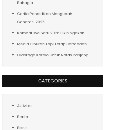
Bahagia
Cerita Pendidikan Mengubah
Generasi 2026
Komedi Live Seru 2026 Bikin Ngakak
Media Hiburan Tapi Tetap Berfaedah
Olahraga Kardio Untuk Nafas Panjang
CATEGORIES
Aktivitas
Berita
Bisnis