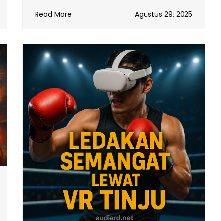
Read More
Agustus 29, 2025