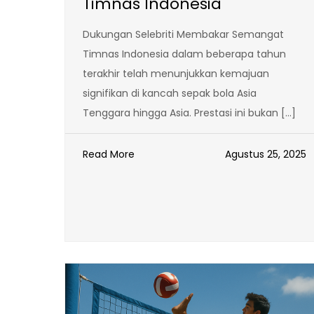
Timnas Indonesia
Dukungan Selebriti Membakar Semangat
Timnas Indonesia dalam beberapa tahun
terakhir telah menunjukkan kemajuan
signifikan di kancah sepak bola Asia
Tenggara hingga Asia. Prestasi ini bukan […]
Read More
Agustus 25, 2025