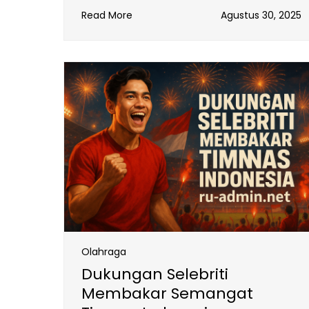
Read More
Agustus 30, 2025
Olahraga
Dukungan Selebriti
Membakar Semangat