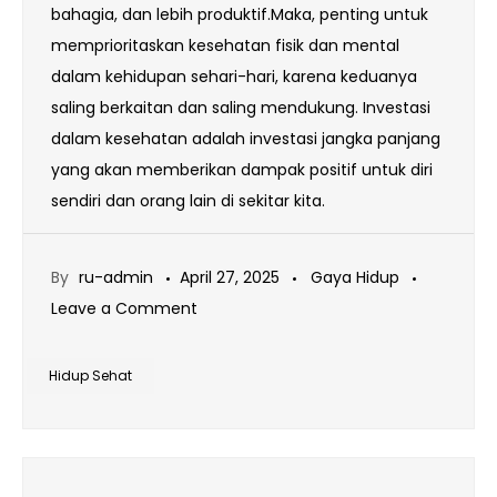
bahagia, dan lebih produktif.Maka, penting untuk
memprioritaskan kesehatan fisik dan mental
dalam kehidupan sehari-hari, karena keduanya
saling berkaitan dan saling mendukung. Investasi
dalam kesehatan adalah investasi jangka panjang
yang akan memberikan dampak positif untuk diri
sendiri dan orang lain di sekitar kita.
By
ru-admin
April 27, 2025
Gaya Hidup
on
Leave a Comment
Gaya
Hidup
Hidup Sehat
Sehat
dan
Aktif