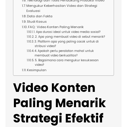
Teknologi dan Tools Pendukung Produksi Video
Mengukur Keberhasilan Video dan Strategi
Evaluasi
Data dan Fakta
Studi Kasus
FAQ : Video Konten Paling Menarik
1. Apa durasi ideal untuk video media sosial?
2. Apa yang membuat video di sebut menarik?
3. Platform apa yang paling cocok untuk di
stribusi video?
4. Apakah perlu peralatan mahal untuk
membuat video berkualitas?
5. Bagaimana cara mengukur kesuksesan
video?
Kesimpulan
Video Konten
Paling Menarik
Strategi Efektif