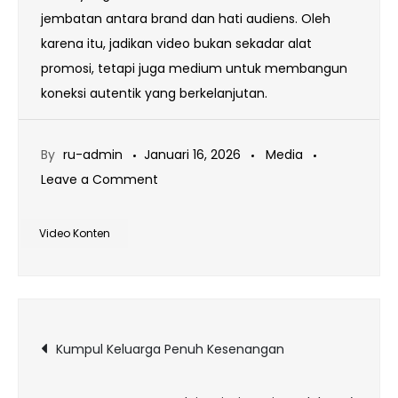
jembatan antara brand dan hati audiens. Oleh
karena itu, jadikan video bukan sekadar alat
promosi, tetapi juga medium untuk membangun
koneksi autentik yang berkelanjutan.
By
ru-admin
Januari 16, 2026
Media
on
Leave a Comment
Video
Konten
Video Konten
Paling
Menarik
Navigasi
Kumpul Keluarga Penuh Kesenangan
pos