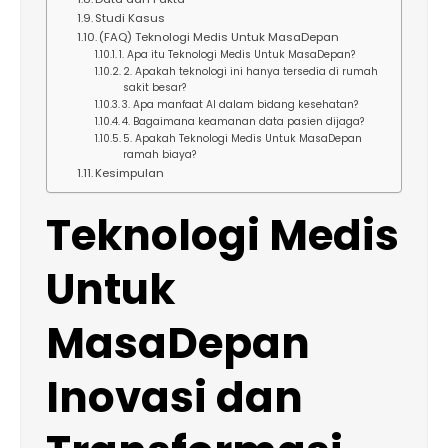
Studi Kasus
(FAQ) Teknologi Medis Untuk MasaDepan
1. Apa itu Teknologi Medis Untuk MasaDepan?
2. Apakah teknologi ini hanya tersedia di rumah
sakit besar?
3. Apa manfaat AI dalam bidang kesehatan?
4. Bagaimana keamanan data pasien dijaga?
5. Apakah Teknologi Medis Untuk MasaDepan
ramah biaya?
Kesimpulan
Teknologi Medis
Untuk
MasaDepan
Inovasi dan