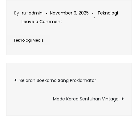
By
ru-admin
November 9, 2025
Teknologi
on
Leave a Comment
Teknologi
Medis
Teknologi Medis
Untuk
MasaDepan
Navigasi
Sejarah Soekarno Sang Proklamator
pos
Mode Korea Sentuhan Vintage