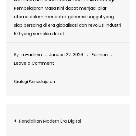
Pembelajaran Masa Kini dapat menjadi pilar
utama dalam mencetak generasi unggul yang
siap bersaing di era globalisasi dan revolusi industri
5.0 yang semakin dekat.
By
ru-admin
Januari 22, 2026
Fashion
on
Leave a Comment
Strategi
Pembelajaran
Strategi Pembelajaran
Masa
Kini
Navigasi
Pendidikan Modern Era Digital
pos