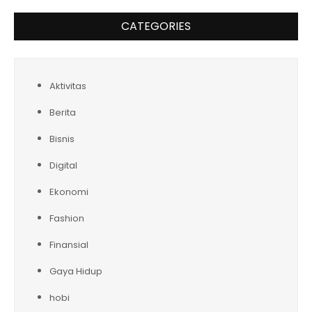
CATEGORIES
Aktivitas
Berita
Bisnis
Digital
Ekonomi
Fashion
Finansial
Gaya Hidup
hobi