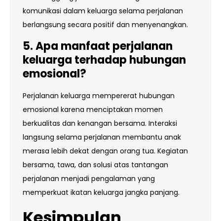
komunikasi dalam keluarga selama perjalanan
berlangsung secara positif dan menyenangkan.
5. Apa manfaat perjalanan
keluarga terhadap hubungan
emosional?
Perjalanan keluarga mempererat hubungan
emosional karena menciptakan momen
berkualitas dan kenangan bersama. Interaksi
langsung selama perjalanan membantu anak
merasa lebih dekat dengan orang tua. Kegiatan
bersama, tawa, dan solusi atas tantangan
perjalanan menjadi pengalaman yang
memperkuat ikatan keluarga jangka panjang.
Kesimpulan