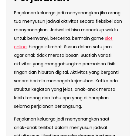
Perjalanan keluarga jadi menyenangkan jika orang
tua menyusun jadwal aktivitas secara fleksibel dan
menyenangkan. Jadwal ini bisa mencakup waktu
untuk bernyanyi, bercerita, bermain game
slot
online
, hingga istirahat. Susun dalam satu jam
agar anak tidak merasa bosan. Buatlah variasi
aktivitas yang menggabungkan permainan fisik
ringan dan hiburan digital. Aktivitas yang berganti
secara berkala mencegah kejenuhan. Ketika ada
struktur kegiatan yang jelas, anak-anak merasa
lebih tenang dan tahu apa yang di harapkan
selama perjalanan berlangsung.
Perjalanan keluarga jadi menyenangkan saat
anak-anak terlibat dalam menyusun jadwal