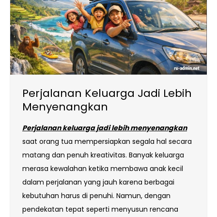
Perjalanan Keluarga Jadi Lebih
Menyenangkan
Perjalanan keluarga jadi lebih menyenangkan
saat orang tua mempersiapkan segala hal secara
matang dan penuh kreativitas. Banyak keluarga
merasa kewalahan ketika membawa anak kecil
dalam perjalanan yang jauh karena berbagai
kebutuhan harus di penuhi. Namun, dengan
pendekatan tepat seperti menyusun rencana