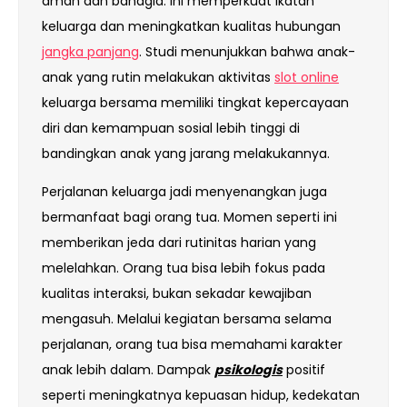
aman dan bahagia. Ini memperkuat ikatan
keluarga dan meningkatkan kualitas hubungan
jangka panjang
. Studi menunjukkan bahwa anak-
anak yang rutin melakukan aktivitas
slot online
keluarga bersama memiliki tingkat kepercayaan
diri dan kemampuan sosial lebih tinggi di
bandingkan anak yang jarang melakukannya.
Perjalanan keluarga jadi menyenangkan juga
bermanfaat bagi orang tua. Momen seperti ini
memberikan jeda dari rutinitas harian yang
melelahkan. Orang tua bisa lebih fokus pada
kualitas interaksi, bukan sekadar kewajiban
mengasuh. Melalui kegiatan bersama selama
perjalanan, orang tua bisa memahami karakter
anak lebih dalam. Dampak
psikologis
positif
seperti meningkatnya kepuasan hidup, kedekatan