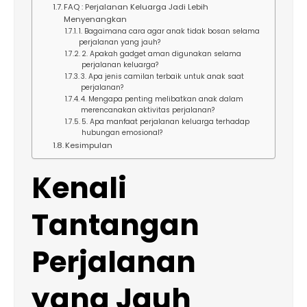
FAQ : Perjalanan Keluarga Jadi Lebih
Menyenangkan
1. Bagaimana cara agar anak tidak bosan selama
perjalanan yang jauh?
2. Apakah gadget aman digunakan selama
perjalanan keluarga?
3. Apa jenis camilan terbaik untuk anak saat
perjalanan?
4. Mengapa penting melibatkan anak dalam
merencanakan aktivitas perjalanan?
5. Apa manfaat perjalanan keluarga terhadap
hubungan emosional?
Kesimpulan
Kenali
Tantangan
Perjalanan
yang Jauh