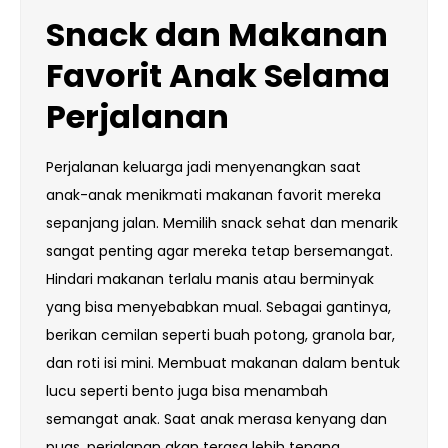
Snack dan Makanan
Favorit Anak Selama
Perjalanan
Perjalanan keluarga jadi menyenangkan saat
anak-anak menikmati makanan favorit mereka
sepanjang jalan. Memilih snack sehat dan menarik
sangat penting agar mereka tetap bersemangat.
Hindari makanan terlalu manis atau berminyak
yang bisa menyebabkan mual. Sebagai gantinya,
berikan cemilan seperti buah potong, granola bar,
dan roti isi mini. Membuat makanan dalam bentuk
lucu seperti bento juga bisa menambah
semangat anak. Saat anak merasa kenyang dan
puas, perjalanan akan terasa lebih tenang,