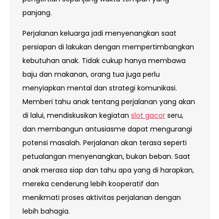
panjang.
Perjalanan keluarga jadi menyenangkan saat
persiapan di lakukan dengan mempertimbangkan
kebutuhan anak. Tidak cukup hanya membawa
baju dan makanan, orang tua juga perlu
menyiapkan mental dan strategi komunikasi.
Memberi tahu anak tentang perjalanan yang akan
di lalui, mendiskusikan kegiatan
slot gacor
seru,
dan membangun antusiasme dapat mengurangi
potensi masalah. Perjalanan akan terasa seperti
petualangan menyenangkan, bukan beban. Saat
anak merasa siap dan tahu apa yang di harapkan,
mereka cenderung lebih kooperatif dan
menikmati proses aktivitas perjalanan dengan
lebih bahagia.