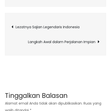
Menyenangkan
Navigasi
Lezatnya Sajian Legendaris Indonesia
pos
Langkah Awal dalam Perjalanan Impian
Tinggalkan Balasan
Alamat email Anda tidak akan dipublikasikan.
Ruas yang
wajib ditandai
*