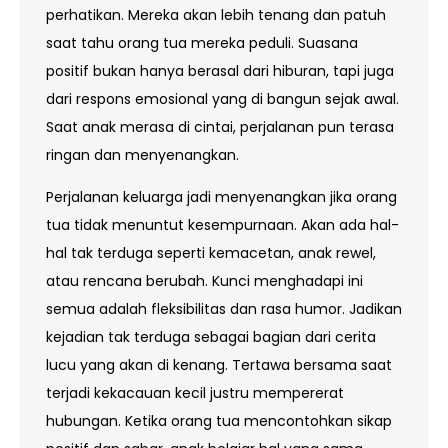
perhatikan. Mereka akan lebih tenang dan patuh
saat tahu orang tua mereka peduli. Suasana
positif bukan hanya berasal dari hiburan, tapi juga
dari respons emosional yang di bangun sejak awal.
Saat anak merasa di cintai, perjalanan pun terasa
ringan dan menyenangkan.
Perjalanan keluarga jadi menyenangkan jika orang
tua tidak menuntut kesempurnaan. Akan ada hal-
hal tak terduga seperti kemacetan, anak rewel,
atau rencana berubah. Kunci menghadapi ini
semua adalah fleksibilitas dan rasa humor. Jadikan
kejadian tak terduga sebagai bagian dari cerita
lucu yang akan di kenang. Tertawa bersama saat
terjadi kekacauan kecil justru mempererat
hubungan. Ketika orang tua mencontohkan sikap