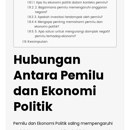
1. Apa itu ekonomi politik dalam konteks pemilu?
2. Bagaimana pemilu memengaruhi anggaran
negara?
3. Apakah investasi terdampak oleh pemilu?
4. Mengapa penting memahami pemilu dan
ekonomi politik?
5. Apa solusi untuk mengurangi dampak negatif
pemilu terhadap ekonomi?
Kesimpulan
Hubungan
Antara Pemilu
dan Ekonomi
Politik
Pemilu dan Ekonomi Politik saling mempengaruhi