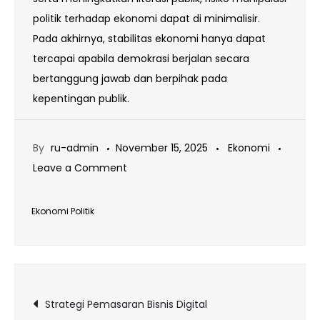
politik terhadap ekonomi dapat di minimalisir.
Pada akhirnya, stabilitas ekonomi hanya dapat
tercapai apabila demokrasi berjalan secara
bertanggung jawab dan berpihak pada
kepentingan publik.
By
ru-admin
November 15, 2025
Ekonomi
on
Leave a Comment
Pemilu
dan
Ekonomi Politik
Ekonomi
Politik
Navigasi
Strategi Pemasaran Bisnis Digital