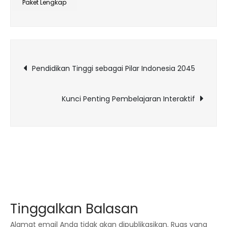
Paket Lengkap
Perjalanan
Wisata
Navigasi
Pendidikan Tinggi sebagai Pilar Indonesia 2045
pos
Kunci Penting Pembelajaran Interaktif
Tinggalkan Balasan
Alamat email Anda tidak akan dipublikasikan.
Ruas yang