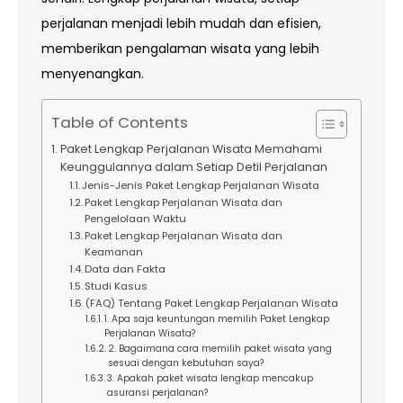
perjalanan menjadi lebih mudah dan efisien,
memberikan pengalaman wisata yang lebih
menyenangkan.
Table of Contents
Paket Lengkap Perjalanan Wisata Memahami
Keunggulannya dalam Setiap Detil Perjalanan
Jenis-Jenis Paket Lengkap Perjalanan Wisata
Paket Lengkap Perjalanan Wisata dan
Pengelolaan Waktu
Paket Lengkap Perjalanan Wisata dan
Keamanan
Data dan Fakta
Studi Kasus
(FAQ) Tentang Paket Lengkap Perjalanan Wisata
1. Apa saja keuntungan memilih Paket Lengkap
Perjalanan Wisata?
2. Bagaimana cara memilih paket wisata yang
sesuai dengan kebutuhan saya?
3. Apakah paket wisata lengkap mencakup
asuransi perjalanan?