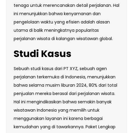
tenaga untuk merencanakan detail perjalanan. Hal
ini menunjukkan bahwa kenyamanan dan
pengelolaan waktu yang efisien adalah alasan
utama di balik meningkatnya popularitas
perjalanan wisata di kalangan wisatawan global.
Studi Kasus
Sebuah studi kasus dari PT XYZ, sebuah agen
perjalanan terkemuka di Indonesia, menunjukkan
bahwa selama musim liburan 2024, 80% dari total
penjualan mereka berasal dari perjalanan wisata.
Hal ini mengindikasikan bahwa semakin banyak
wisatawan Indonesia yang memilih untuk
menggunakan layanan ini karena berbagai
kemudahan yang di tawarkannya. Paket Lengkap