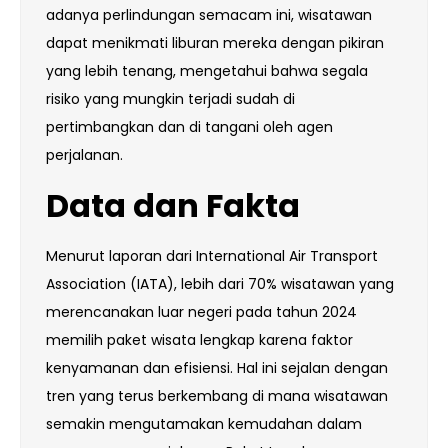
adanya perlindungan semacam ini, wisatawan
dapat menikmati liburan mereka dengan pikiran
yang lebih tenang, mengetahui bahwa segala
risiko yang mungkin terjadi sudah di
pertimbangkan dan di tangani oleh agen
perjalanan.
Data dan Fakta
Menurut laporan dari International Air Transport
Association (IATA), lebih dari 70% wisatawan yang
merencanakan luar negeri pada tahun 2024
memilih paket wisata lengkap karena faktor
kenyamanan dan efisiensi. Hal ini sejalan dengan
tren yang terus berkembang di mana wisatawan
semakin mengutamakan kemudahan dalam