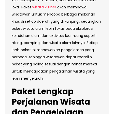
ke situs sejarah, museum, dan pertunjukan seni
lokal. Paket
wisata kuliner
akan membawa
wisatawan untuk mencoba berbagai makanan
khas di setiap daerah yang di kunjungi, sedangkan
paket wisata alam lebih fokus pada eksplorasi
keindahan alam dan aktivitas luar ruang seperti
hiking, camping, dan wisata alam lainnya. Setiap
jenis paket ini menawarkan pengalaman yang
berbeda, sehingga wisatawan dapat memilih
paket yang paling sesuai dengan minat mereka
untuk mendapatkan pengalaman wisata yang
lebih menyeluruh.
Paket Lengkap
Perjalanan Wisata
dan Pengelolaan