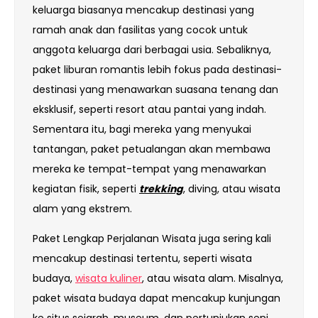
keluarga biasanya mencakup destinasi yang
ramah anak dan fasilitas yang cocok untuk
anggota keluarga dari berbagai usia. Sebaliknya,
paket liburan romantis lebih fokus pada destinasi-
destinasi yang menawarkan suasana tenang dan
eksklusif, seperti resort atau pantai yang indah.
Sementara itu, bagi mereka yang menyukai
tantangan, paket petualangan akan membawa
mereka ke tempat-tempat yang menawarkan
kegiatan fisik, seperti
trekking
, diving, atau wisata
alam yang ekstrem.
Paket Lengkap Perjalanan Wisata juga sering kali
mencakup destinasi tertentu, seperti wisata
budaya,
wisata kuliner
, atau wisata alam. Misalnya,
paket wisata budaya dapat mencakup kunjungan