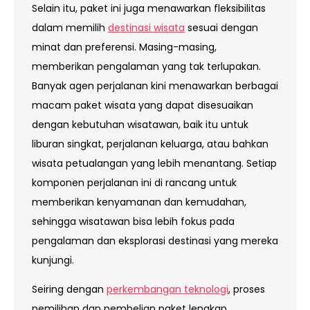
Selain itu, paket ini juga menawarkan fleksibilitas
dalam memilih
destinasi wisata
sesuai dengan
minat dan preferensi. Masing-masing,
memberikan pengalaman yang tak terlupakan.
Banyak agen perjalanan kini menawarkan berbagai
macam paket wisata yang dapat disesuaikan
dengan kebutuhan wisatawan, baik itu untuk
liburan singkat, perjalanan keluarga, atau bahkan
wisata petualangan yang lebih menantang. Setiap
komponen perjalanan ini di rancang untuk
memberikan kenyamanan dan kemudahan,
sehingga wisatawan bisa lebih fokus pada
pengalaman dan eksplorasi destinasi yang mereka
kunjungi.
Seiring dengan
perkembangan teknologi
, proses
pemilihan dan pembelian paket lengkap