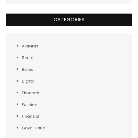
CATEGORIES
Aktivitas
Berita
Bisnis
Digital
Ekonomi
Fashion
Finansial
Gaya Hidup