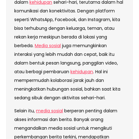
dalam
kehidupan
sehari-hari, terutama dalam hal
komunikasi dan konektivitas. Dengan platform
seperti WhatsApp, Facebook, dan Instagram, kita
bisa terhubung dengan keluarga, teman, atau
rekan kerja meskipun berada di lokasi yang
berbeda.
Media sosial
juga memungkinkan
interaksi yang lebih mudah dan cepat, baik itu
dalam bentuk pesan langsung, panggilan video,
atau berbagi pembaruan
kehidupan
. Hal ini
mempermudah kolaborasi jarak jauh dan
meningkatkan hubungan sosial, bahkan saat kita
sedang sibuk dengan aktivitas sehari-hari.
Selain itu,
media sosial
berperan penting dalam
akses informasi dan berita. Banyak orang
mengandalkan media sosial untuk mengikuti
perkembangan berita terkini, mendapatkan