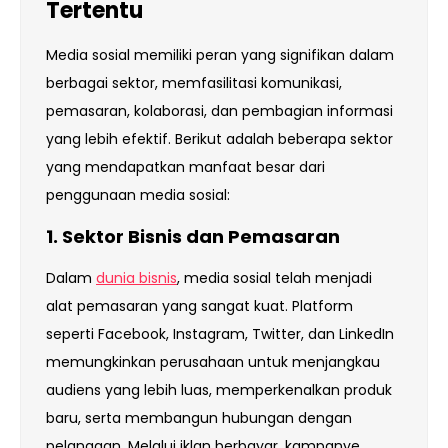
Tertentu
Media sosial memiliki peran yang signifikan dalam
berbagai sektor, memfasilitasi komunikasi,
pemasaran, kolaborasi, dan pembagian informasi
yang lebih efektif. Berikut adalah beberapa sektor
yang mendapatkan manfaat besar dari
penggunaan media sosial:
1. Sektor Bisnis dan Pemasaran
Dalam
dunia bisnis
, media sosial telah menjadi
alat pemasaran yang sangat kuat. Platform
seperti Facebook, Instagram, Twitter, dan LinkedIn
memungkinkan perusahaan untuk menjangkau
audiens yang lebih luas, memperkenalkan produk
baru, serta membangun hubungan dengan
pelanggan. Melalui iklan berbayar, kampanye