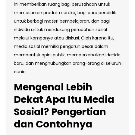
ini memberikan ruang bagi perusahaan untuk
memasarkan produk mereka, bagi para pendidik
untuk berbagi materi pembelajaran, dan bagi
individu untuk mendukung perubahan sosial
melalui kampanye atau diskusi. Oleh karena itu,
media sosial memiliki pengaruh besar dalam
membentuk
opini publik
, memperkenalkan ide-ide
baru, dan menghubungkan orang-orang di seluruh
dunia.
Mengenal Lebih
Dekat Apa Itu Media
Sosial? Pengertian
dan Contohnya