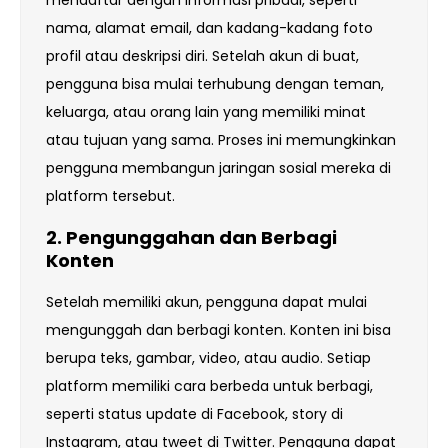
mendaftar dengan informasi pribadi, seperti
nama, alamat email, dan kadang-kadang foto
profil atau deskripsi diri. Setelah akun di buat,
pengguna bisa mulai terhubung dengan teman,
keluarga, atau orang lain yang memiliki minat
atau tujuan yang sama. Proses ini memungkinkan
pengguna membangun jaringan sosial mereka di
platform tersebut.
2. Pengunggahan dan Berbagi
Konten
Setelah memiliki akun, pengguna dapat mulai
mengunggah dan berbagi konten. Konten ini bisa
berupa teks, gambar, video, atau audio. Setiap
platform memiliki cara berbeda untuk berbagi,
seperti status update di Facebook, story di
Instagram, atau tweet di Twitter. Pengguna dapat