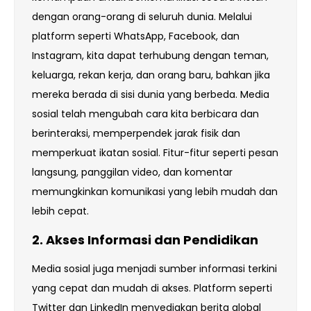
dengan orang-orang di seluruh dunia. Melalui
platform seperti WhatsApp, Facebook, dan
Instagram, kita dapat terhubung dengan teman,
keluarga, rekan kerja, dan orang baru, bahkan jika
mereka berada di sisi dunia yang berbeda. Media
sosial telah mengubah cara kita berbicara dan
berinteraksi, memperpendek jarak fisik dan
memperkuat ikatan sosial. Fitur-fitur seperti pesan
langsung, panggilan video, dan komentar
memungkinkan komunikasi yang lebih mudah dan
lebih cepat.
2. Akses Informasi dan Pendidikan
Media sosial juga menjadi sumber informasi terkini
yang cepat dan mudah di akses. Platform seperti
Twitter dan LinkedIn menyediakan berita global