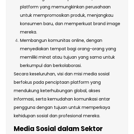
platform yang memungkinkan perusahaan
untuk mempromosikan produk, menjangkau
konsumen baru, dan memperkuat brand image
mereka.
Membangun komunitas online, dengan
menyediakan tempat bagi orang-orang yang
memiliki minat atau tujuan yang sama untuk
berkumpul dan berkolaborasi.
Secara keseluruhan, visi dan misi media sosial
berfokus pada penciptaan platform yang
mendukung keterhubungan global, akses
informasi, serta kemudahan komunikasi antar
pengguna dengan tujuan untuk memperkaya
kehidupan sosial dan profesional mereka.
Media Sosial dalam Sektor