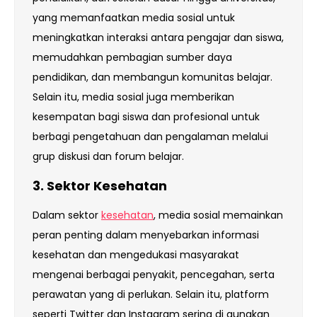
yang memanfaatkan media sosial untuk
meningkatkan interaksi antara pengajar dan siswa,
memudahkan pembagian sumber daya
pendidikan, dan membangun komunitas belajar.
Selain itu, media sosial juga memberikan
kesempatan bagi siswa dan profesional untuk
berbagi pengetahuan dan pengalaman melalui
grup diskusi dan forum belajar.
3. Sektor Kesehatan
Dalam sektor
kesehatan
, media sosial memainkan
peran penting dalam menyebarkan informasi
kesehatan dan mengedukasi masyarakat
mengenai berbagai penyakit, pencegahan, serta
perawatan yang di perlukan. Selain itu, platform
seperti Twitter dan Instagram sering di gunakan