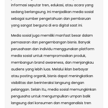
informasi seputar tren, edukasi, atau acara yang
sedang berlangsung. Ini menjadikan media sosial
sebagai sumber pengetahuan dan pembaruan
yang sangat berguna di era digital saat ini.
Media sosial juga memiliki manfaat besar dalam
pemasaran dan pengembangan bisnis. Banyak
perusahaan dan individu menggunakan platform
media sosial untuk mempromosikan produk,
membangun brand awareness, dan menjangkau
audiens yang lebih luas. Melalui iklan berbayar
atau posting organik, bisnis dapat meningkatkan
visibilitas dan berinteraksi langsung dengan
pelanggan. Selain itu, media sosial memungkinkan
pengusaha untuk mengumpulkan umpan balik
langsung dari konsumen dan menganalisis tren