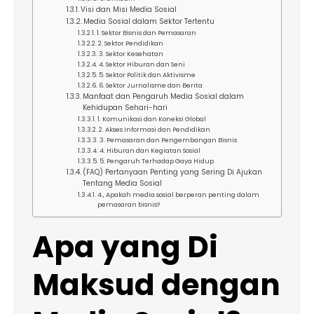
Visi dan Misi Media Sosial
Media Sosial dalam Sektor Tertentu
1. Sektor Bisnis dan Pemasaran
2. Sektor Pendidikan
3. Sektor Kesehatan
4. Sektor Hiburan dan Seni
5. Sektor Politik dan Aktivisme
6. Sektor Jurnalisme dan Berita
Manfaat dan Pengaruh Media Sosial dalam
Kehidupan Sehari-hari
1. Komunikasi dan Koneksi Global
2. Akses Informasi dan Pendidikan
3. Pemasaran dan Pengembangan Bisnis
4. Hiburan dan Kegiatan Sosial
5. Pengaruh Terhadap Gaya Hidup
(FAQ) Pertanyaan Penting yang Sering Di Ajukan
Tentang Media Sosial
4., Apakah media sosial berperan penting dalam
pemasaran bisnis?
Apa yang Di
Maksud dengan