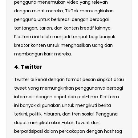
pengguna menemukan video yang relevan
dengan minat mereka, TikTok memungkinkan
pengguna untuk berkreasi dengan berbagai
tantangan, tarian, dan konten kreatif lainnya.
Platform ini telah menjadi tempat bagi banyak
kreator konten untuk menghasilkan uang dan
membangun karir mereka.
4. Twitter
Twitter di kenal dengan format pesan singkat atau
tweet yang memungkinkan penggunanya berbagi
informasi dengan cepat dan real-time. Platform
ini banyak di gunakan untuk mengikuti berita
terkini, politik, hiburan, dan tren sosial. Pengguna
dapat mengikuti akun-akun favorit dan
berpartisipasi dalam percakapan dengan hashtag