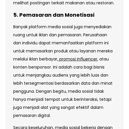
melihat postingan terkait makanan atau restoran.
5. Pemasaran dan Monetisasi
Banyak platform media sosial juga menyediakan
ruang untuk iklan dan pemasaran. Perusahaan
dan individu dapat memanfaatkan platform ini
untuk memasarkan produk atau layanan mereka
melalui iklan berbayar,
promosi influencer
, atau
konten bersponsor. Ini adalah cara bagi bisnis
untuk menjangkau audiens yang lebih luas dan
lebih tersegmentasi berdasarkan data dan minat
pengguna. Dengan begitu, media sosial tidak
hanya menjadi tempat untuk berinteraksi, tetapi
juga menjadi alat yang sangat efektif dalam
pemasaran digital.
Secara keseluruhan, media sosial bekerja dengan