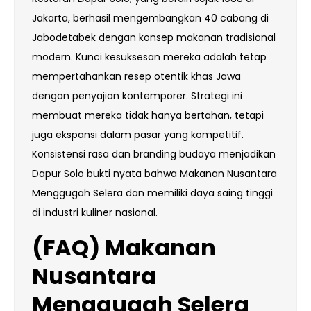
Jakarta, berhasil mengembangkan 40 cabang di
Jabodetabek dengan konsep makanan tradisional
modern. Kunci kesuksesan mereka adalah tetap
mempertahankan resep otentik khas Jawa
dengan penyajian kontemporer. Strategi ini
membuat mereka tidak hanya bertahan, tetapi
juga ekspansi dalam pasar yang kompetitif.
Konsistensi rasa dan branding budaya menjadikan
Dapur Solo bukti nyata bahwa Makanan Nusantara
Menggugah Selera dan memiliki daya saing tinggi
di industri kuliner nasional.
(FAQ) Makanan
Nusantara
Menggugah Selera