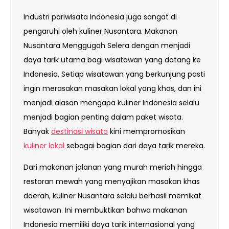
Industri pariwisata Indonesia juga sangat di
pengaruhi oleh kuliner Nusantara. Makanan
Nusantara Menggugah Selera dengan menjadi
daya tarik utama bagi wisatawan yang datang ke
Indonesia. Setiap wisatawan yang berkunjung pasti
ingin merasakan masakan lokal yang khas, dan ini
menjadi alasan mengapa kuliner Indonesia selalu
menjadi bagian penting dalam paket wisata.
Banyak
destinasi wisata
kini mempromosikan
kuliner lokal
sebagai bagian dari daya tarik mereka.
Dari makanan jalanan yang murah meriah hingga
restoran mewah yang menyajikan masakan khas
daerah, kuliner Nusantara selalu berhasil memikat
wisatawan. Ini membuktikan bahwa makanan
Indonesia memiliki daya tarik internasional yang