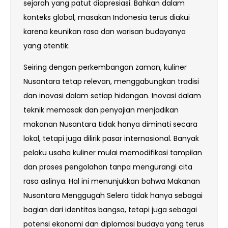
sejarah yang patut diapresiasi. Bahkan dalam
konteks global, masakan Indonesia terus diakui
karena keunikan rasa dan warisan budayanya
yang otentik.
Seiring dengan perkembangan zaman, kuliner
Nusantara tetap relevan, menggabungkan tradisi
dan inovasi dalam setiap hidangan. Inovasi dalam
teknik memasak dan penyajian menjadikan
makanan Nusantara tidak hanya diminati secara
lokal, tetapi juga dilirik pasar internasional. Banyak
pelaku usaha kuliner mulai memodifikasi tampilan
dan proses pengolahan tanpa mengurangi cita
rasa aslinya. Hal ini menunjukkan bahwa Makanan
Nusantara Menggugah Selera tidak hanya sebagai
bagian dari identitas bangsa, tetapi juga sebagai
potensi ekonomi dan diplomasi budaya yang terus