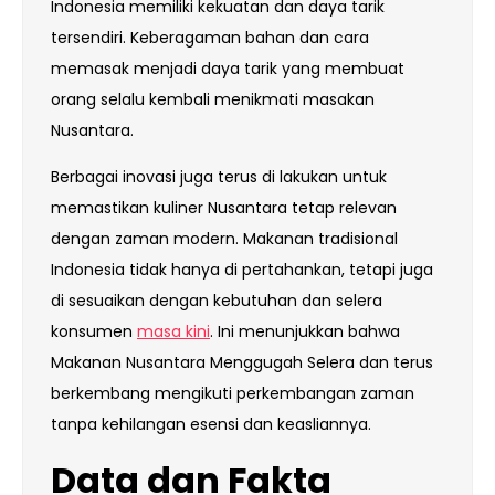
Indonesia memiliki kekuatan dan daya tarik
tersendiri. Keberagaman bahan dan cara
memasak menjadi daya tarik yang membuat
orang selalu kembali menikmati masakan
Nusantara.
Berbagai inovasi juga terus di lakukan untuk
memastikan kuliner Nusantara tetap relevan
dengan zaman modern. Makanan tradisional
Indonesia tidak hanya di pertahankan, tetapi juga
di sesuaikan dengan kebutuhan dan selera
konsumen
masa kini
. Ini menunjukkan bahwa
Makanan Nusantara Menggugah Selera dan terus
berkembang mengikuti perkembangan zaman
tanpa kehilangan esensi dan keasliannya.
Data dan Fakta