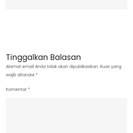
Tinggalkan Balasan
Alamat email Anda tidak akan dipublikasikan.
Ruas yang
wajib ditandai
*
Komentar
*