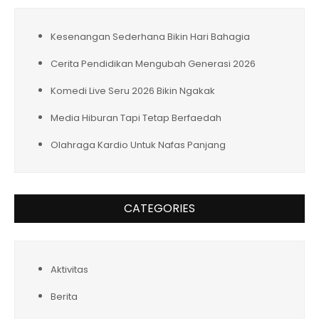
Kesenangan Sederhana Bikin Hari Bahagia
Cerita Pendidikan Mengubah Generasi 2026
Komedi Live Seru 2026 Bikin Ngakak
Media Hiburan Tapi Tetap Berfaedah
Olahraga Kardio Untuk Nafas Panjang
CATEGORIES
Aktivitas
Berita