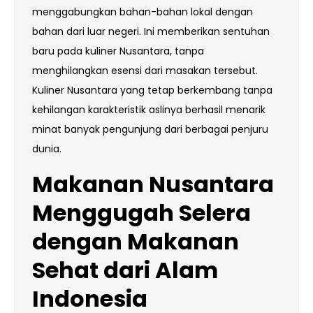
menggabungkan bahan-bahan lokal dengan
bahan dari luar negeri. Ini memberikan sentuhan
baru pada kuliner Nusantara, tanpa
menghilangkan esensi dari masakan tersebut.
Kuliner Nusantara yang tetap berkembang tanpa
kehilangan karakteristik aslinya berhasil menarik
minat banyak pengunjung dari berbagai penjuru
dunia.
Makanan Nusantara
Menggugah Selera
dengan Makanan
Sehat dari Alam
Indonesia