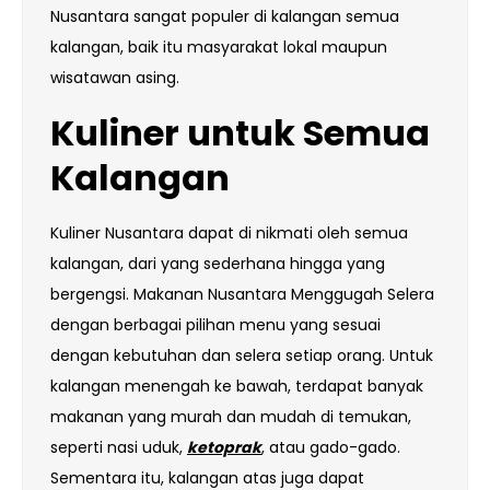
Nusantara sangat populer di kalangan semua
kalangan, baik itu masyarakat lokal maupun
wisatawan asing.
Kuliner untuk Semua
Kalangan
Kuliner Nusantara dapat di nikmati oleh semua
kalangan, dari yang sederhana hingga yang
bergengsi. Makanan Nusantara Menggugah Selera
dengan berbagai pilihan menu yang sesuai
dengan kebutuhan dan selera setiap orang. Untuk
kalangan menengah ke bawah, terdapat banyak
makanan yang murah dan mudah di temukan,
seperti nasi uduk,
ketoprak
, atau gado-gado.
Sementara itu, kalangan atas juga dapat