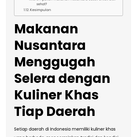
sehat?
Kesimpulan
Makanan
Nusantara
Menggugah
Selera dengan
Kuliner Khas
Tiap Daerah
Setiap daerah di Indonesia memiliki kuliner khas