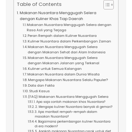
Table of Contents
Makanan Nusantara Menggugah Selera
dengan Kuliner Khas Tiap Daerah
Makanan Nusantara Menggugah Selera dengan
Rasa Asli yang Terjaga
Peran Rempah dalam Kuliner Nusantara
Kuliner Nusantara dalam Perkembangan Zaman
Makanan Nusantara Menggugah Selera
dengan Makanan Sehat dari Alam Indonesia
Makanan Nusantara Menggugah Selera
dengan Makanan Jalanan yang Terkenal
Kuliner untuk Semua Kalangan
Makanan Nusantara dalam Dunia Wisata
Mengapa Makanan Nusantara Selalu Populer?
Data dan Fakta
Studi Kasus
(FAQ) Makanan Nusantara Menggugah Selera
1. Apa saja contoh makanan khas Nusantara?
2. Mengapa kuliner Nusantara banyak di gemari?
3. Apa manfaat rempah-rempah dalam
masakan Nusantara?
4. Bagaimana perkembangan kuliner Nusantara
di era modern?
5. Apakah makanan Nusantara cocok untuk diet