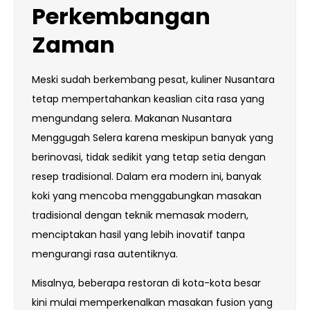
Perkembangan
Zaman
Meski sudah berkembang pesat, kuliner Nusantara
tetap mempertahankan keaslian cita rasa yang
mengundang selera. Makanan Nusantara
Menggugah Selera karena meskipun banyak yang
berinovasi, tidak sedikit yang tetap setia dengan
resep tradisional. Dalam era modern ini, banyak
koki yang mencoba menggabungkan masakan
tradisional dengan teknik memasak modern,
menciptakan hasil yang lebih inovatif tanpa
mengurangi rasa autentiknya.
Misalnya, beberapa restoran di kota-kota besar
kini mulai memperkenalkan masakan fusion yang