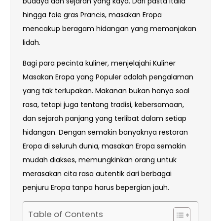
budaya dan sejarah yang kaya. Dari pasta Italia
hingga foie gras Prancis, masakan Eropa
mencakup beragam hidangan yang memanjakan
lidah.
Bagi para pecinta kuliner, menjelajahi Kuliner
Masakan Eropa yang Populer adalah pengalaman
yang tak terlupakan. Makanan bukan hanya soal
rasa, tetapi juga tentang tradisi, kebersamaan,
dan sejarah panjang yang terlibat dalam setiap
hidangan. Dengan semakin banyaknya restoran
Eropa di seluruh dunia, masakan Eropa semakin
mudah diakses, memungkinkan orang untuk
merasakan cita rasa autentik dari berbagai
penjuru Eropa tanpa harus bepergian jauh.
Table of Contents