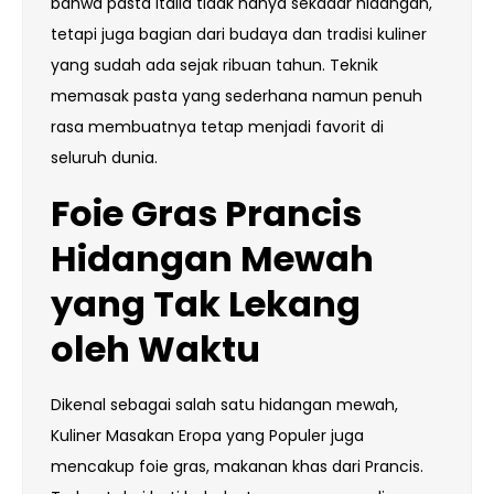
bahwa pasta Italia tidak hanya sekadar hidangan,
tetapi juga bagian dari budaya dan tradisi kuliner
yang sudah ada sejak ribuan tahun. Teknik
memasak pasta yang sederhana namun penuh
rasa membuatnya tetap menjadi favorit di
seluruh dunia.
Foie Gras Prancis
Hidangan Mewah
yang Tak Lekang
oleh Waktu
Dikenal sebagai salah satu hidangan mewah,
Kuliner Masakan Eropa yang Populer juga
mencakup foie gras, makanan khas dari Prancis.