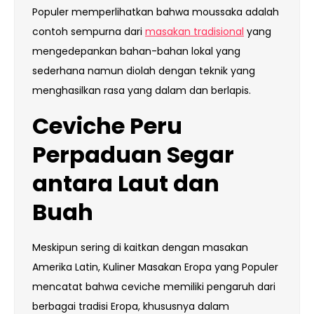
Populer memperlihatkan bahwa moussaka adalah
contoh sempurna dari
masakan tradisional
yang
mengedepankan bahan-bahan lokal yang
sederhana namun diolah dengan teknik yang
menghasilkan rasa yang dalam dan berlapis.
Ceviche Peru
Perpaduan Segar
antara Laut dan
Buah
Meskipun sering di kaitkan dengan masakan
Amerika Latin, Kuliner Masakan Eropa yang Populer
mencatat bahwa ceviche memiliki pengaruh dari
berbagai tradisi Eropa, khususnya dalam