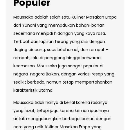
Populer
Moussaka adalah salah satu Kuliner Masakan Eropa
dari Yunani yang memadukan bahan-bahan
sederhana menjadi hidangan yang kaya rasa.
Terbuat dari lapisan terong yang diisi dengan
daging cincang, saus béchamel, dan rempah-
rempah, lalu di panggang hingga berwarna
keemasan. Moussaka juga sangat populer di
negara-negara Balkan, dengan variasi resep yang
sedikit berbeda, namun tetap mempertahankan
karakteristik utama.
Moussaka tidak hanya di kenal karena rasanya
yang lezat, tetapi juga karena kemampuannya
untuk menggabungkan berbagai bahan dengan
cara yang unik. Kuliner Masakan Eropa yang