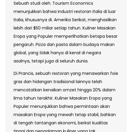
Sebuah studi oleh. Tourism Economics
menunjukkan bahwa industri restoran Italia di luar
Italia, khususnya di. Amerika Serikat, menghasilkan
lebih dari $50 miliar setiap tahun. Kuliner Masakan
Eropa yang Populer memperlihatkan betapa besar
pengaruh. Pizza dan pasta dalam budaya makan
global, yang tidak hanya di kenal di negara
asalnya, tetapi juga di seluruh dunia.
Di Prancis, sebuah restoran yang menawarkan foie
gras dan hidangan tradisional lainnya telah
mencatatkan kenaikan omzet hingga 20% dalam
lima tahun terakhir. Kuliner Masakan Eropa yang
Populer menunjukkan bahwa permintaan akan
masakan Eropa yang mewah tetap stabil, bahkan
di tengah tantangan ekonomi, berkat kualitas
tinggi dan pengalaman kuliner yang tak