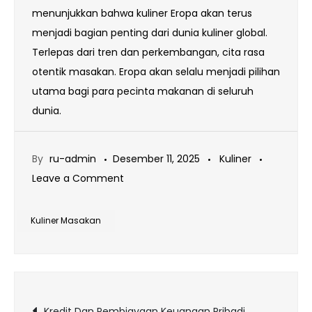
menunjukkan bahwa kuliner Eropa akan terus
menjadi bagian penting dari dunia kuliner global.
Terlepas dari tren dan perkembangan, cita rasa
otentik masakan. Eropa akan selalu menjadi pilihan
utama bagi para pecinta makanan di seluruh
dunia.
By
ru-admin
Desember 11, 2025
Kuliner
on
Leave a Comment
Kuliner
Masakan
Kuliner Masakan
Eropa
yang
Populer
Navigasi
Kredit Dan Pembiayaan Keuangan Pribadi