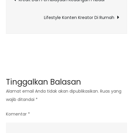
pos
Lifestyle Konten Kreator Di Rumah
Tinggalkan Balasan
Alamat email Anda tidak akan dipublikasikan.
Ruas yang
wajib ditandai
*
Komentar
*