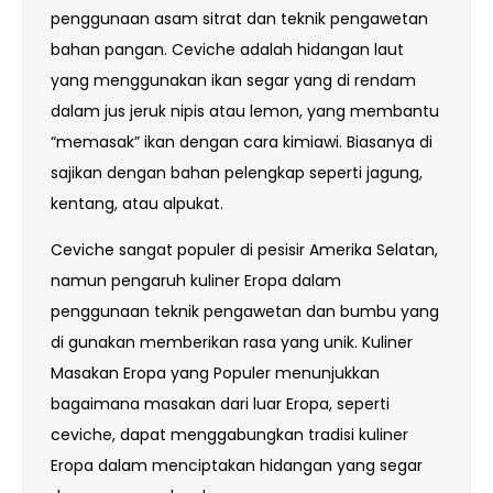
penggunaan asam sitrat dan teknik pengawetan
bahan pangan. Ceviche adalah hidangan laut
yang menggunakan ikan segar yang di rendam
dalam jus jeruk nipis atau lemon, yang membantu
“memasak” ikan dengan cara kimiawi. Biasanya di
sajikan dengan bahan pelengkap seperti jagung,
kentang, atau alpukat.
Ceviche sangat populer di pesisir Amerika Selatan,
namun pengaruh kuliner Eropa dalam
penggunaan teknik pengawetan dan bumbu yang
di gunakan memberikan rasa yang unik. Kuliner
Masakan Eropa yang Populer menunjukkan
bagaimana masakan dari luar Eropa, seperti
ceviche, dapat menggabungkan tradisi kuliner
Eropa dalam menciptakan hidangan yang segar