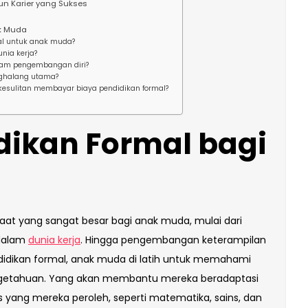
n Karier yang Sukses
ak Muda
mal untuk anak muda?
nia kerja?
lam pengembangan diri?
nghalang utama?
 kesulitan membayar biaya pendidikan formal?
dikan Formal bagi
at yang sangat besar bagi anak muda, mulai dari
 dalam
dunia kerja
. Hingga pengembangan keterampilan
endidikan formal, anak muda di latih untuk memahami
ngetahuan. Yang akan membantu mereka beradaptasi
yang mereka peroleh, seperti matematika, sains, dan