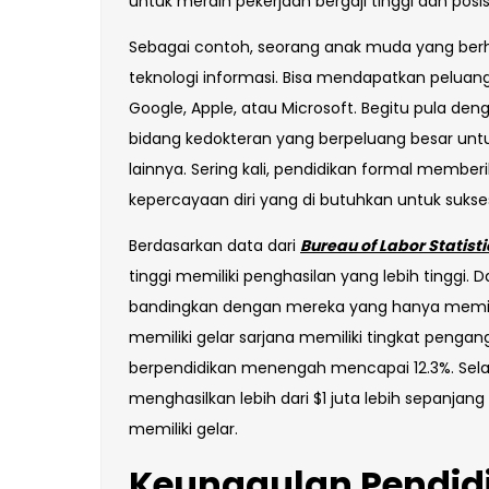
untuk meraih pekerjaan bergaji tinggi dan posi
Sebagai contoh, seorang anak muda yang berha
teknologi informasi. Bisa mendapatkan peluan
Google, Apple, atau Microsoft. Begitu pula den
bidang kedokteran yang berpeluang besar untu
lainnya. Sering kali, pendidikan formal membe
kepercayaan diri yang di butuhkan untuk sukses
Berdasarkan data dari
Bureau of Labor Statisti
tinggi memiliki penghasilan yang lebih tinggi.
bandingkan dengan mereka yang hanya memili
memiliki gelar sarjana memiliki tingkat peng
berpendidikan menengah mencapai 12.3%. Selain
menghasilkan lebih dari $1 juta lebih sepanja
memiliki gelar.
Keunggulan Pendidi