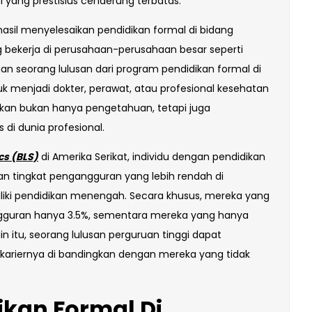
si yang prestisius cenderung terbatas.
sil menyelesaikan pendidikan formal di bidang
g bekerja di perusahaan-perusahaan besar seperti
gan seorang lulusan dari program pendidikan formal di
k menjadi dokter, perawat, atau profesional kesehatan
rikan bukan hanya pengetahuan, tetapi juga
 di dunia profesional.
cs (BLS)
di Amerika Serikat, individu dengan pendidikan
 Dan tingkat pengangguran yang lebih rendah di
ki pendidikan menengah. Secara khusus, mereka yang
angguran hanya 3.5%, sementara mereka yang hanya
 itu, seorang lulusan perguruan tinggi dapat
ng kariernya di bandingkan dengan mereka yang tidak
kan Formal Di