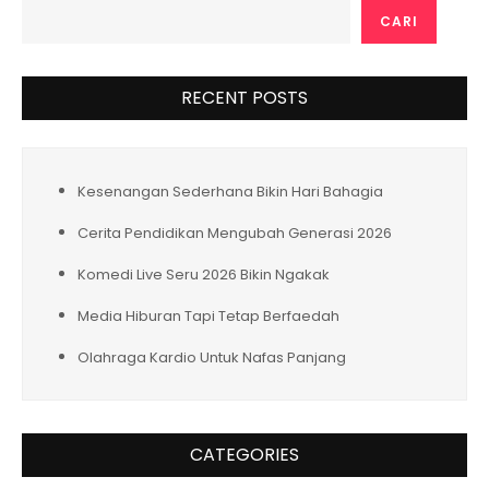
CARI
RECENT POSTS
Kesenangan Sederhana Bikin Hari Bahagia
Cerita Pendidikan Mengubah Generasi 2026
Komedi Live Seru 2026 Bikin Ngakak
Media Hiburan Tapi Tetap Berfaedah
Olahraga Kardio Untuk Nafas Panjang
CATEGORIES