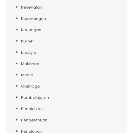
Kesehatan
Kesenangan
Keuangan
Kuliner
Lifestyle
Makanan
Media
Olahraga
Pembelajaran
Pendidikan
Pengetahuan
Perjalanan