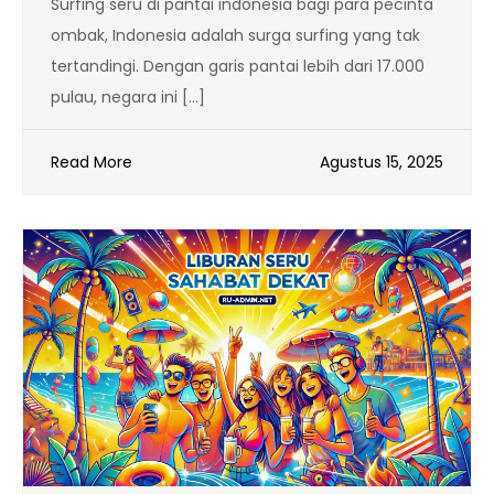
Surfing seru di pantai indonesia bagi para pecinta
ombak, Indonesia adalah surga surfing yang tak
tertandingi. Dengan garis pantai lebih dari 17.000
pulau, negara ini […]
Read More
Agustus 15, 2025