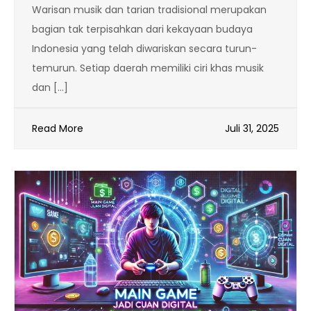
Warisan musik dan tarian tradisional merupakan
bagian tak terpisahkan dari kekayaan budaya
Indonesia yang telah diwariskan secara turun-
temurun. Setiap daerah memiliki ciri khas musik
dan […]
Read More
Juli 31, 2025