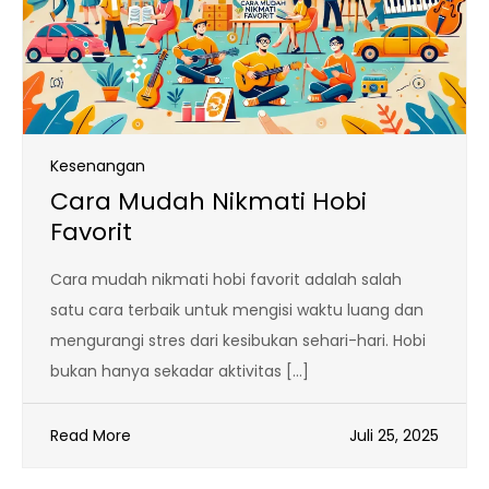
Kesenangan
Cara Mudah Nikmati Hobi
Favorit
Cara mudah nikmati hobi favorit adalah salah
satu cara terbaik untuk mengisi waktu luang dan
mengurangi stres dari kesibukan sehari-hari. Hobi
bukan hanya sekadar aktivitas […]
Read More
Juli 25, 2025