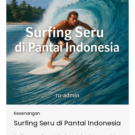
Kesenangan
Surfing Seru di Pantai Indonesia