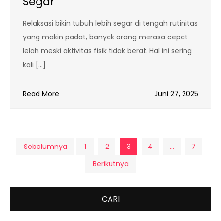
Segar
Relaksasi bikin tubuh lebih segar di tengah rutinitas
yang makin padat, banyak orang merasa cepat
lelah meski aktivitas fisik tidak berat. Hal ini sering
kali […]
Read More
Juni 27, 2025
Paginasi
Sebelumnya
1
2
3
4
…
7
Berikutnya
pos
CARI