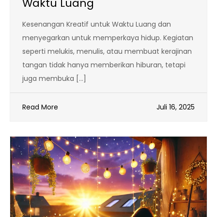
Waktu Luang
Kesenangan Kreatif untuk Waktu Luang dan
menyegarkan untuk memperkaya hidup. Kegiatan
seperti melukis, menulis, atau membuat kerajinan
tangan tidak hanya memberikan hiburan, tetapi
juga membuka […]
Read More
Juli 16, 2025