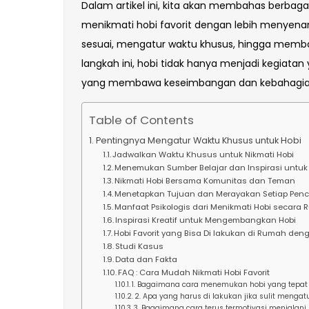
Dalam artikel ini, kita akan membahas berbag
menikmati hobi favorit dengan lebih menyenan
sesuai, mengatur waktu khusus, hingga mem
langkah ini, hobi tidak hanya menjadi kegiatan
yang membawa keseimbangan dan kebahagiaa
Table of Contents
Pentingnya Mengatur Waktu Khusus untuk Hobi
Jadwalkan Waktu Khusus untuk Nikmati Hobi
Menemukan Sumber Belajar dan Inspirasi untuk
Nikmati Hobi Bersama Komunitas dan Teman
Menetapkan Tujuan dan Merayakan Setiap Penc
Manfaat Psikologis dari Menikmati Hobi secara R
Inspirasi Kreatif untuk Mengembangkan Hobi
Hobi Favorit yang Bisa Di lakukan di Rumah de
Studi Kasus
Data dan Fakta
FAQ : Cara Mudah Nikmati Hobi Favorit
1. Bagaimana cara menemukan hobi yang tepat
2. Apa yang harus di lakukan jika sulit mengat
3. Bagaimana cara terus termotivasi menjalani 