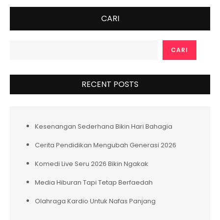
CARI
CARI
RECENT POSTS
Kesenangan Sederhana Bikin Hari Bahagia
Cerita Pendidikan Mengubah Generasi 2026
Komedi Live Seru 2026 Bikin Ngakak
Media Hiburan Tapi Tetap Berfaedah
Olahraga Kardio Untuk Nafas Panjang