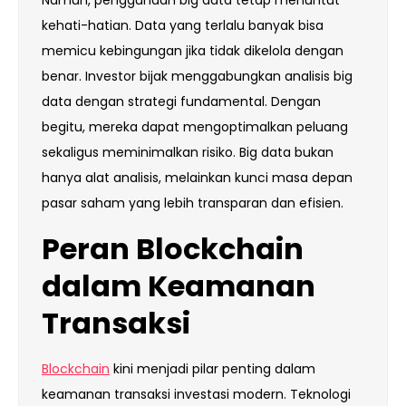
Namun, penggunaan big data tetap menuntut
kehati-hatian. Data yang terlalu banyak bisa
memicu kebingungan jika tidak dikelola dengan
benar. Investor bijak menggabungkan analisis big
data dengan strategi fundamental. Dengan
begitu, mereka dapat mengoptimalkan peluang
sekaligus meminimalkan risiko. Big data bukan
hanya alat analisis, melainkan kunci masa depan
pasar saham yang lebih transparan dan efisien.
Peran Blockchain
dalam Keamanan
Transaksi
Blockchain
kini menjadi pilar penting dalam
keamanan transaksi investasi modern. Teknologi