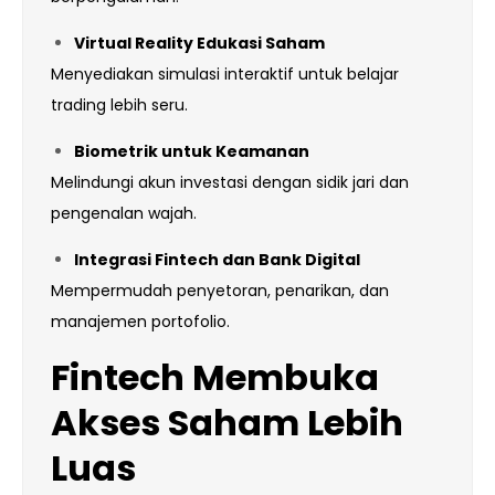
Virtual Reality Edukasi Saham
Menyediakan simulasi interaktif untuk belajar
trading lebih seru.
Biometrik untuk Keamanan
Melindungi akun investasi dengan sidik jari dan
pengenalan wajah.
Integrasi Fintech dan Bank Digital
Mempermudah penyetoran, penarikan, dan
manajemen portofolio.
Fintech Membuka
Akses Saham Lebih
Luas