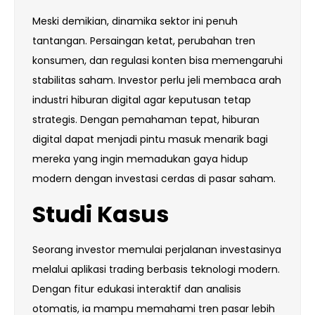
Meski demikian, dinamika sektor ini penuh
tantangan. Persaingan ketat, perubahan tren
konsumen, dan regulasi konten bisa memengaruhi
stabilitas saham. Investor perlu jeli membaca arah
industri hiburan digital agar keputusan tetap
strategis. Dengan pemahaman tepat, hiburan
digital dapat menjadi pintu masuk menarik bagi
mereka yang ingin memadukan gaya hidup
modern dengan investasi cerdas di pasar saham.
Studi Kasus
Seorang investor memulai perjalanan investasinya
melalui aplikasi trading berbasis teknologi modern.
Dengan fitur edukasi interaktif dan analisis
otomatis, ia mampu memahami tren pasar lebih