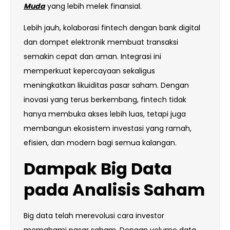
Muda
yang lebih melek finansial.
Lebih jauh, kolaborasi fintech dengan bank digital
dan dompet elektronik membuat transaksi
semakin cepat dan aman. Integrasi ini
memperkuat kepercayaan sekaligus
meningkatkan likuiditas pasar saham. Dengan
inovasi yang terus berkembang, fintech tidak
hanya membuka akses lebih luas, tetapi juga
membangun ekosistem investasi yang ramah,
efisien, dan modern bagi semua kalangan.
Dampak Big Data
pada Analisis Saham
Big data telah merevolusi cara investor