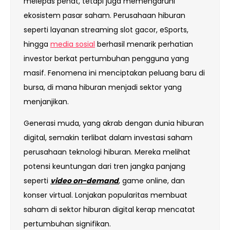
melepas penat, tetapi juga memengaruhi
ekosistem pasar saham. Perusahaan hiburan
seperti layanan streaming slot gacor, eSports,
hingga
media sosial
berhasil menarik perhatian
investor berkat pertumbuhan pengguna yang
masif. Fenomena ini menciptakan peluang baru di
bursa, di mana hiburan menjadi sektor yang
menjanjikan.
Generasi muda, yang akrab dengan dunia hiburan
digital, semakin terlibat dalam investasi saham
perusahaan teknologi hiburan. Mereka melihat
potensi keuntungan dari tren jangka panjang
seperti
video on-demand
, game online, dan
konser virtual. Lonjakan popularitas membuat
saham di sektor hiburan digital kerap mencatat
pertumbuhan signifikan.