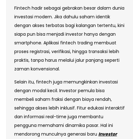
Fintech hadir sebagai gebrakan besar dalam dunia
investasi modern. Jika dahulu saham identik
dengan akses terbatas bagi kalangan tertentu, kini
siapa pun bisa menjadi investor hanya dengan
smartphone. Aplikasi fintech trading membuat
proses registrasi, verifikasi, hingga transaksi lebih
praktis, tanpa harus melalui jalur panjang seperti
zaman konvensional.
Selain itu, fintech juga memungkinkan investasi
dengan modal kecil. Investor pemula bisa
membeli saham fraksi dengan biaya rendah,
sehingga akses lebih inklusif. Fitur edukasi interaktif
dan informasi real-time juga membantu
pengguna memahami dinamika pasar. Hal ini
mendorong munculnya generasi baru
Investor