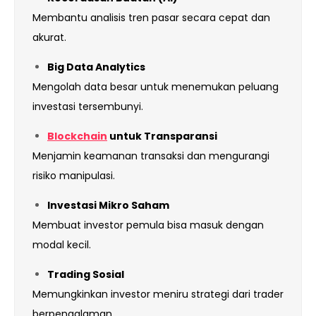
Membantu analisis tren pasar secara cepat dan
akurat.
Big Data Analytics
Mengolah data besar untuk menemukan peluang
investasi tersembunyi.
Blockchain
untuk Transparansi
Menjamin keamanan transaksi dan mengurangi
risiko manipulasi.
Investasi Mikro Saham
Membuat investor pemula bisa masuk dengan
modal kecil.
Trading Sosial
Memungkinkan investor meniru strategi dari trader
berpengalaman.