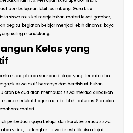
cerdasan lainnya. Meskipun satu tipe dominan,
t pembelajaran lebih seimbang. Guru bisa
ta siswa musikal menjelaskan materi lewat gambar,
n begitu, kegiatan belajar menjadi lebih dinamis, kaya
yang saling mendukung.
bangun Kelas yang
if
perlu menciptakan suasana belajar yang terbuka dan
ajak siswa aktif bertanya dan berdiskusi, bukan
tu arah ke dua arah membuat siswa merasa dilibatkan.
ermainan edukatif agar mereka lebih antusias. Semakin
memahami materi.
ali perbedaan gaya belajar dan karakter setiap siswa.
 atau video, sedangkan siswa kinestetik bisa diajak