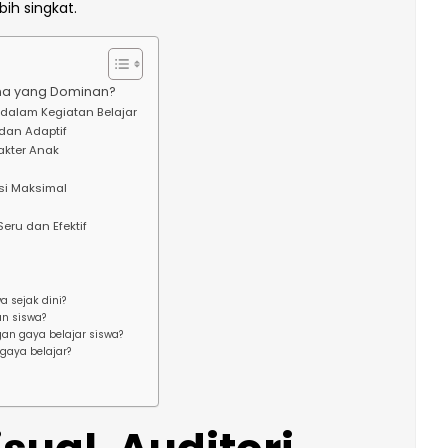
ih singkat.
Mana yang Dominan?
dalam Kegiatan Belajar
dan Adaptif
akter Anak
asi Maksimal
eru dan Efektif
a sejak dini?
n siswa?
n gaya belajar siswa?
gaya belajar?