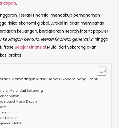
a depan
.
ggaran, literasi finansial mencakup pemahaman
gga risiko ekonomi global. Artikel ini akan membahas
dasan keuangan, berdasarkan search intent populer
r keuangan pemula
,
literasi finansial generasi Z
, hingga
f, frase
Belajar Finansial
Mulai dari Sekarang akan
asi praktis.
h Cerdas Membangun Masa Depan Ekonomi yang Stabil
sial Mulai dari Sekarang
erencanakan
nggerogoti Masa Depan
aham
manan
n Terukur
emen Efektif