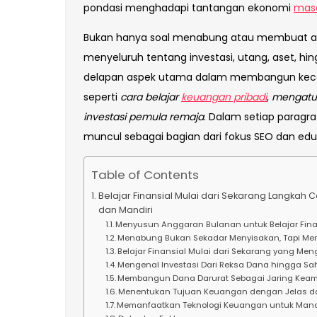
pondasi menghadapi tantangan ekonomi
mas
Bukan hanya soal menabung atau membuat an
menyeluruh tentang investasi, utang, aset, hin
delapan aspek utama dalam membangun kecer
seperti
cara belajar
keuangan pribadi
,
mengatu
investasi pemula remaja
. Dalam setiap paragra
muncul sebagai bagian dari fokus SEO dan eduk
Table of Contents
Belajar Finansial Mulai dari Sekarang Langka
dan Mandiri
Menyusun Anggaran Bulanan untuk Belajar Finan
Menabung Bukan Sekadar Menyisakan, Tapi M
Belajar Finansial Mulai dari Sekarang yang Me
Mengenal Investasi Dari Reksa Dana hingga S
Membangun Dana Darurat Sebagai Jaring Kea
Menentukan Tujuan Keuangan dengan Jelas da
Memanfaatkan Teknologi Keuangan untuk Manaj