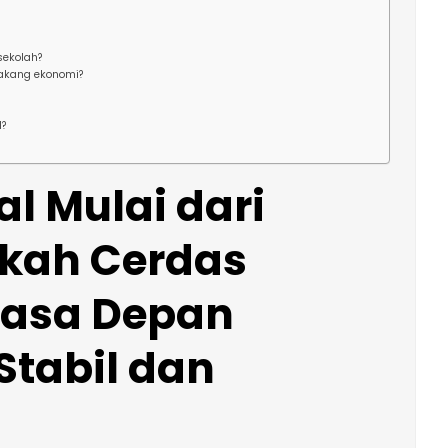
sekolah?
elakang ekonomi?
l?
al Mulai dari
kah Cerdas
asa Depan
Stabil dan