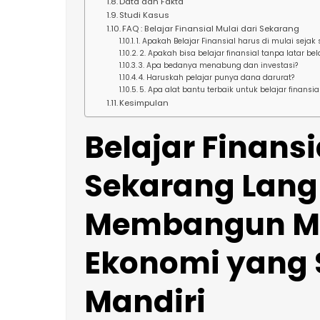
Data dan Fakta
Studi Kasus
FAQ : Belajar Finansial Mulai dari Sekarang
1. Apakah Belajar Finansial harus di mulai sejak 
2. Apakah bisa belajar finansial tanpa latar b
3. Apa bedanya menabung dan investasi?
4. Haruskah pelajar punya dana darurat?
5. Apa alat bantu terbaik untuk belajar finansia
Kesimpulan
Belajar Finansi
Sekarang Lang
Membangun M
Ekonomi yang 
Mandiri