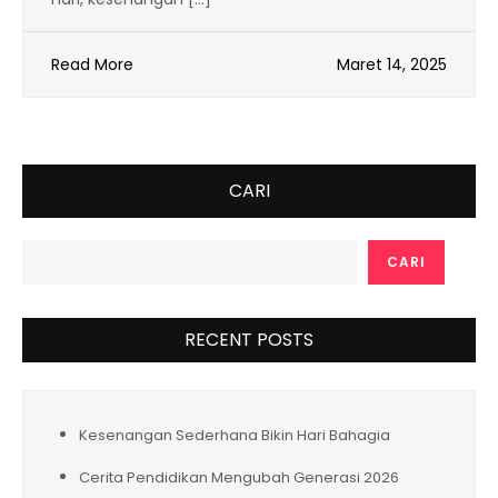
Read More
Maret 14, 2025
CARI
CARI
RECENT POSTS
Kesenangan Sederhana Bikin Hari Bahagia
Cerita Pendidikan Mengubah Generasi 2026