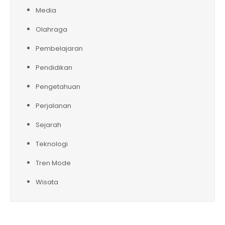
Media
Olahraga
Pembelajaran
Pendidikan
Pengetahuan
Perjalanan
Sejarah
Teknologi
Tren Mode
Wisata