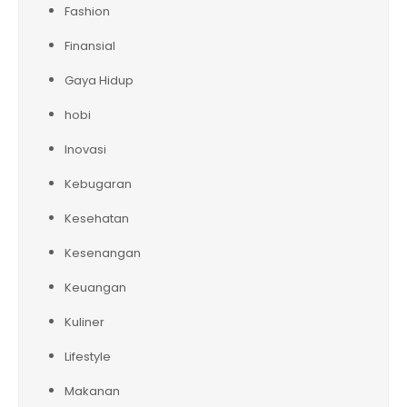
Fashion
Finansial
Gaya Hidup
hobi
Inovasi
Kebugaran
Kesehatan
Kesenangan
Keuangan
Kuliner
Lifestyle
Makanan