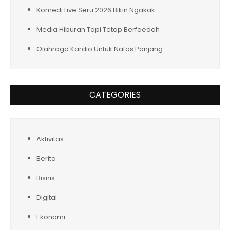
Komedi Live Seru 2026 Bikin Ngakak
Media Hiburan Tapi Tetap Berfaedah
Olahraga Kardio Untuk Nafas Panjang
CATEGORIES
Aktivitas
Berita
Bisnis
Digital
Ekonomi