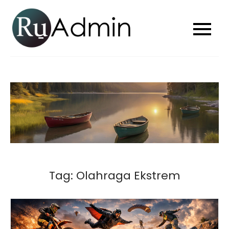
Skip
to
Ru-admin
Sistem Admin yang Cerdas
content
dan Praktis
Tag:
Olahraga Ekstrem