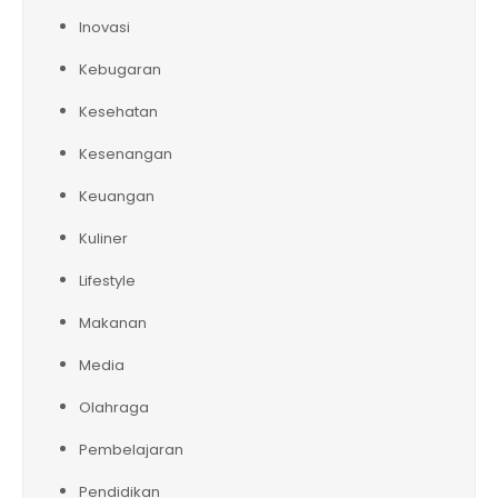
Inovasi
Kebugaran
Kesehatan
Kesenangan
Keuangan
Kuliner
Lifestyle
Makanan
Media
Olahraga
Pembelajaran
Pendidikan