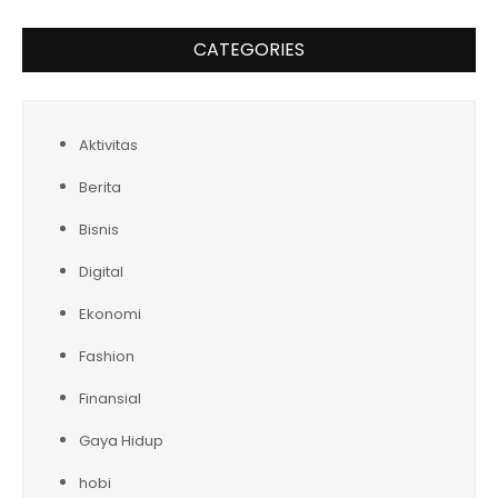
CATEGORIES
Aktivitas
Berita
Bisnis
Digital
Ekonomi
Fashion
Finansial
Gaya Hidup
hobi