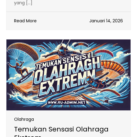
yang […]
Read More
Januari 14, 2026
Olahraga
Temukan Sensasi Olahraga