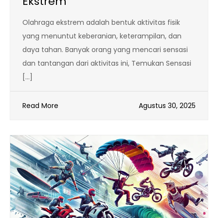
Ekstrem
Olahraga ekstrem adalah bentuk aktivitas fisik
yang menuntut keberanian, keterampilan, dan
daya tahan. Banyak orang yang mencari sensasi
dan tantangan dari aktivitas ini, Temukan Sensasi
[…]
Read More
Agustus 30, 2025